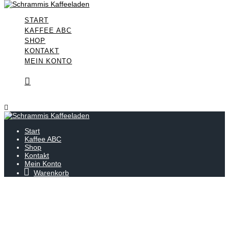
Skip
to
content
START
KAFFEE ABC
SHOP
KONTAKT
MEIN KONTO
Start
Kaffee ABC
Shop
Kontakt
Mein Konto
Warenkorb