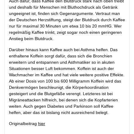
Auch dafür, dass Kaffee den Blutdruck stark nach oben treibt
und deshalb für Menschen mit Bluthochdruck als Getränk
ungeeignet ist, finden sich Gegenargumente. Vertraut man
der Deutschen Herzstiftung, steigt der Blutdruck durch Kaffee
nur für maximal 30 Minuten um etwa 10 bis 20 mmHG. Wer
regelmäßig Kaffee trinkt, zeigt sogar noch einen geringeren
Anstieg beim Blutdruck.
Darüber hinaus kann Kaffee auch bei Asthma helfen. Das
enthaltene Koffein sorgt dafür, dass sich die Bronchien
erweitern und entspannen und Asthmatiker so in akuten
Situationen besser Luft bekommen. Koffein ist auch der
Wachmacher im Kaffee und hat viele weitere positive Effekte.
Ab einer Dosis von 100 bis 600 Milligramm Koffein wird das
Denkvermögen beschleunigt, die Körperkoordination
gesteigert und die Blutgefäße verengt. Letzteres ist bei
Migräneattacken hilfreich, bei denen sich die Kopfarterien
weiten. Auch gegen Diabetes und Parkinson soll Kaffee
helfen, aber das ist bislang nicht ausreichend belegt.
Originalbeitrag
hier