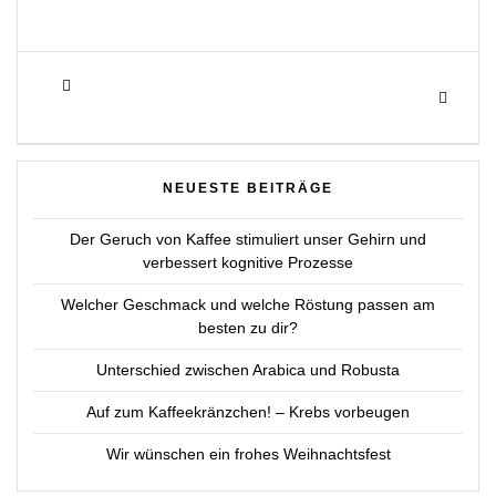
Beitragsnavigation
Previous
Next
post:
post:
NEUESTE BEITRÄGE
Der Geruch von Kaffee stimuliert unser Gehirn und
verbessert kognitive Prozesse
Welcher Geschmack und welche Röstung passen am
besten zu dir?
Unterschied zwischen Arabica und Robusta
Auf zum Kaffeekränzchen! – Krebs vorbeugen
Wir wünschen ein frohes Weihnachtsfest